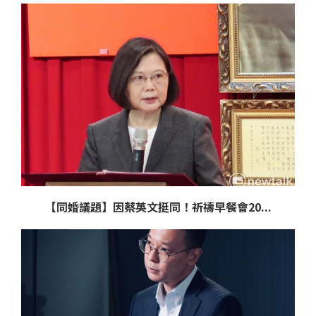
【同婚議題】因蔡英文挺同！祈禱早餐會20...