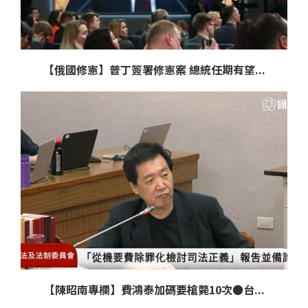
【俄國修憲】普丁簽署修憲案 總統任期有望...
【陳昭南專欄】費鴻泰加碼要槍斃10次●台...