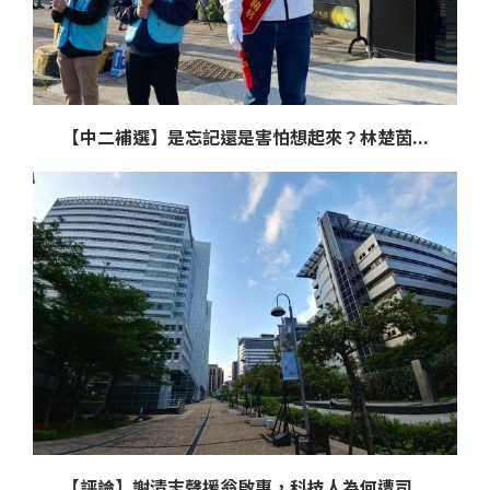
【中二補選】是忘記還是害怕想起來？林楚茵...
【評論】謝清志聲援翁啟惠，科技人為何遭司...