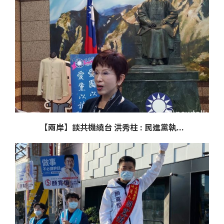
【兩岸】談共機繞台 洪秀柱 : 民進黨執...