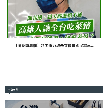
【陳昭南專欄】趙少康力取朱立倫●國民黨再...
特色專欄