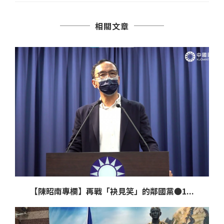
相關文章
【陳昭南專欄】再戰「袂見笑」的鄰國黨●1...