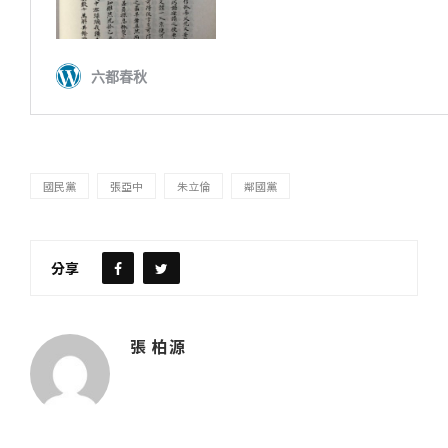
國民黨
張亞中
朱立倫
鄰國黨
分享
張 柏源