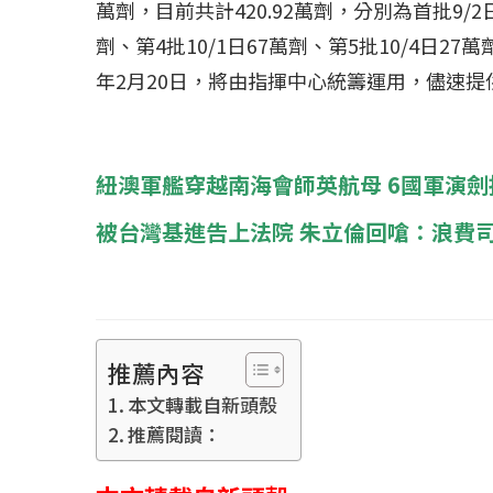
冰島雷克雅內斯火...
哈馬斯引爆遠超4
萬劑，目前共計420.92萬劑，分別為首批9/2日
2023 年 12 月 月 20 日
2023 年 11 月 月 
劑、第4批10/1日67萬劑、第5批10/4日27
年2月20日，將由指揮中心統籌運用，儘速提
紐澳軍艦穿越南海會師英航母 6國軍演劍
被台灣基進告上法院 朱立倫回嗆：浪費
推薦內容
本文轉載自新頭殼
推薦閱讀：