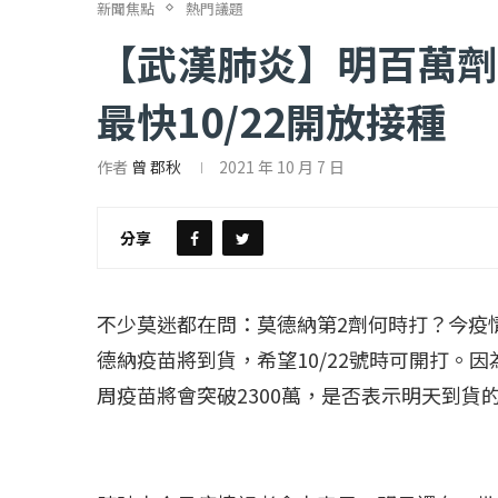
新聞焦點
熱門議題
【武漢肺炎】明百萬劑
最快10/22開放接種
作者
曾 郡秋
2021 年 10 月 7 日
【評論】國民黨在...
【陳昭南專欄】支
2022 年 1 月 月 23 日
2022 年 1 月 月 2
分享
不少莫迷都在問：莫德納第2劑何時打？今疫情
德納疫苗將到貨，希望10/22號時可開打。
周疫苗將會突破2300萬，是否表示明天到