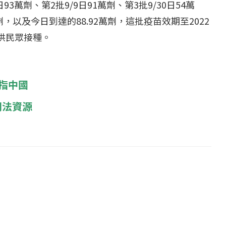
...
【國際】路透：德...
93萬劑、第2批9/9日91萬劑、第3批9/30日54萬
25 日
2022 年 1 月 月 22 日
萬劑，以及今日到達的88.92萬劑，這批疫苗效期至2022
供民眾接種。
指中國
司法資源