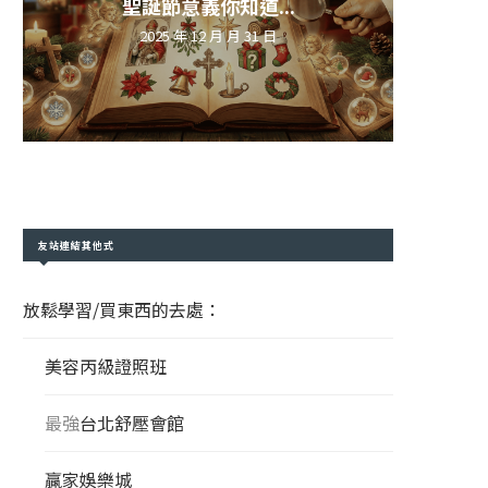
聖誕節意義你知道...
2025 年 12 月 月 31 日
友站連結其他式
放鬆學習/買東西的去處：
美容丙級證照班
最強
台北舒壓會館
贏家娛樂城