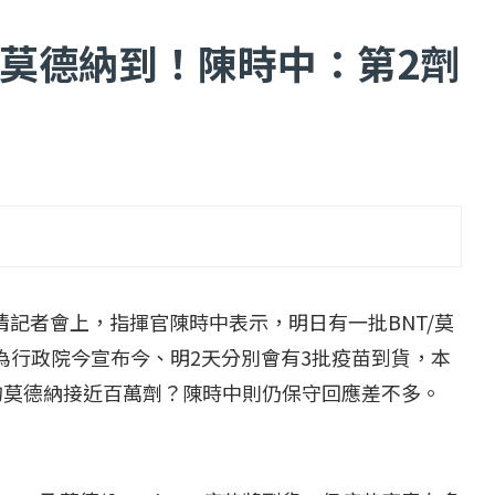
莫德納到！陳時中：第2劑
...
【一個律師的筆記...
2 日
2022 年 1 月 月 22 日
記者會上，指揮官陳時中表示，明日有一批BNT/莫
因為行政院今宣布今、明2天分別會有3批疫苗到貨，本
貨的莫德納接近百萬劑？陳時中則仍保守回應差不多。