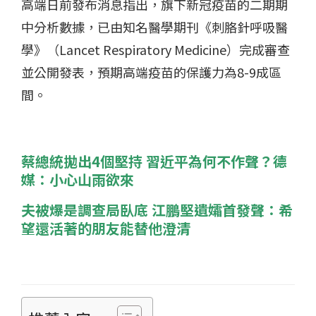
高端日前發布消息指出，旗下新冠疫苗的二期期
中分析數據，已由知名醫學期刊《刺胳針呼吸醫
學》（
Lancet Respiratory Medicine
）完成審查
並公開發表，預期高端疫苗的保護力為
8-9
成區
間。
蔡總統拋出4個堅持 習近平為何不作聲？德
媒：小心山雨欲來
夫被爆是調查局臥底 江鵬堅遺孀首發聲：希
望還活著的朋友能替他澄清