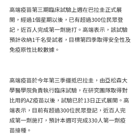
高端疫苗第三期臨床試驗上週在巴拉圭正式展
開，經過
1
個星期以後，已有超過
300
位民眾登
記，近百人完成第一劑施打。高端表示，該試驗
預計收納
1
千名受試者，目標第四季取得安全性及
免疫原性比較數據。
高端疫苗於今年第三季運抵巴拉圭，由亞松森大
學醫學院負責執行臨床試驗，在研究團隊取得對
比用的
AZ
疫苗以後，試驗已於
13
日正式展開。高
端表示，目前有超過
300
位民眾登記，近百人完
成第一劑施打，預計本週可完成
330
人第一劑疫
苗接種。