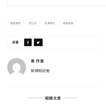
免疫橋接
巴拉圭
武漢肺炎
高端疫苗
分享
黃 伃君
新頭殼記者
相關文章