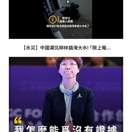
【水災】中國湖北柳林鎮淹大水! ｢爬上電...