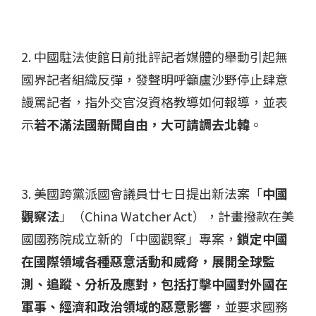
2. 中國駐法使館日前批評記者媒體的舉動引起無
國界記者組織反彈，發聲明呼籲盧沙野停止肆意
謾罵記者，指外交官沒資格教導如何報導，並表
示
若不滿法國新聞自由，大可請調去北韓
。
3. 美國跨黨派國會議員廿七日提出新法案「
中國
觀察法
」（China Watcher Act），計畫撥款在美
國國務院成立新的「中國觀察」專案，
鎖定中國
在國際領域各種惡意活動和威脅，展開全球監
測、追蹤、分析及應對，包括打擊中國對外國在
軍事、經濟和政治領域的惡意影響
，並要求國務