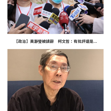
【政治】黃瀞瑩被請辭 柯文哲：有批評還是...