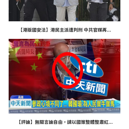
【港版國安法】港民主派遭判刑 中共官媒再...
【評論】無關言論自由，請以國策整體整肅紅...