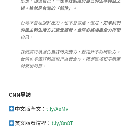
堅定、相信自己，
一定會找到屬於自己的生存興盛之
道。這就是台灣的「韌性」
。
台灣不會屈服於壓力，也不會冒進，但是，
如果我們
的民主和生活方式遭受威脅，台灣必將竭盡全力捍衛
自己
。
我們將持續強化自我防衛能力，並提升不對稱戰力。
台灣也準備好和區域行為者合作，確保區域和平穩定
與繁榮發展。
CNN專訪
中文版全文：
t.ly/AeMv
英文版看這裡：
t.ly/8n8T