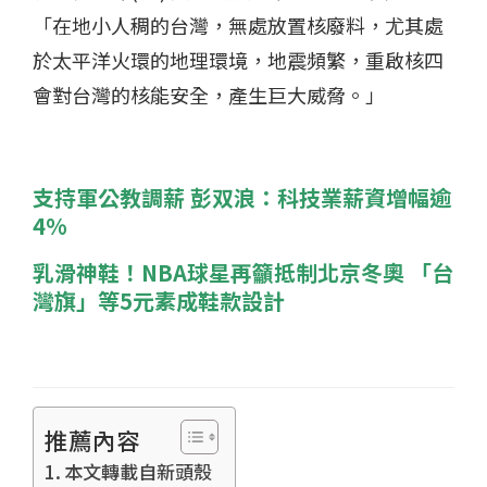
「在地小人稠的台灣，無處放置核廢料，尤其處
於太平洋火環的地理環境，地震頻繁，重啟核四
會對台灣的核能安全，產生巨大威脅。」
支持軍公教調薪 彭双浪：科技業薪資增幅逾
4%
乳滑神鞋！NBA球星再籲抵制北京冬奧 「台
灣旗」等5元素成鞋款設計
推薦內容
本文轉載自新頭殼