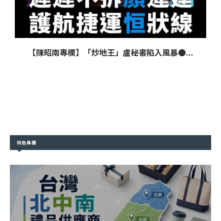
【陳昭南專欄】「炒地王」盧秘書陷入風暴●...
特色專欄