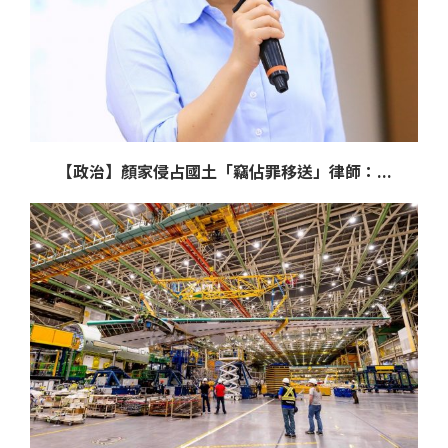
【政治】顏家侵占國土「竊佔罪移送」律師：...