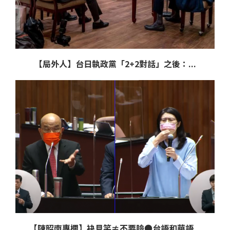
【局外人】台日執政黨「2+2對話」之後：...
【陳昭南專欄】袂見笑≠不要臉●台語和華語...