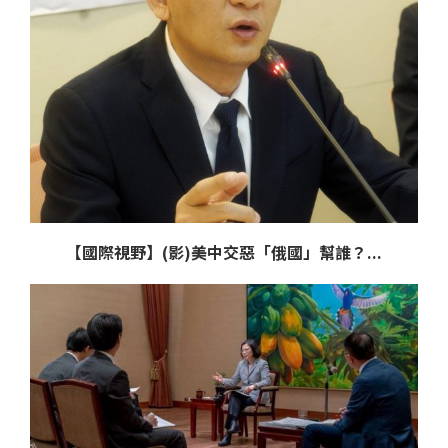
【國際視野】(影)美中交惡「俄國」幫誰？...