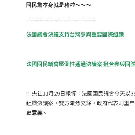
國民黨本身就是豬啦～～～
=====================
法國議會決議支持台灣參與重要國際組織
法國國民議會壓倒性通過決議案 挺台參與國
中央社11月29日報導：法國國民議會今天以
冰島雷克雅內斯火...
哈馬斯引爆遠超4
組織決議案，雙方激烈交鋒，政府代表則重申
2023 年 12 月 月 20 日
2023 年 11 月 月 
史意義
。