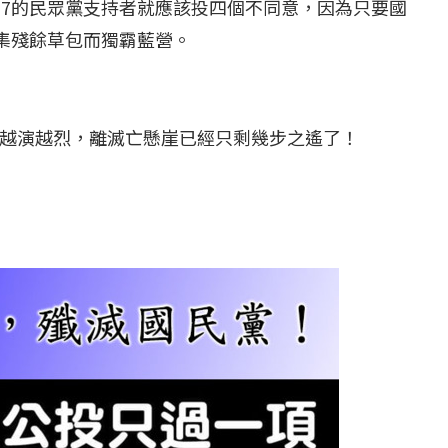
57的民眾黨支持者就應該投四個不同意，因為只要國
收集殘餘草包而獨霸藍營。
越演越烈，離滅亡懸崖已經只剩幾步之遙了！