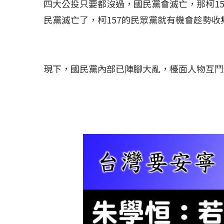
四大公投只要都沒過，國民黨會滅亡，那柯1
民黨滅亡了，柯157的民眾黨就有機會趁勢
現下，國民黨內部已陣腳大亂，檯面人物互鬥