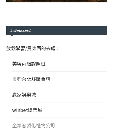
友站連結其他式
放鬆學習/買東西的去處：
美容丙級證照班
最強
台北舒壓會館
贏家娛樂城
winbet娛樂城
企業客製化禮物公司