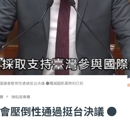
國議會壓倒性通過挺台決議 ●殲滅國民黨時刻已到
欄
陳昭南專欄
會壓倒性通過挺台決議 ●