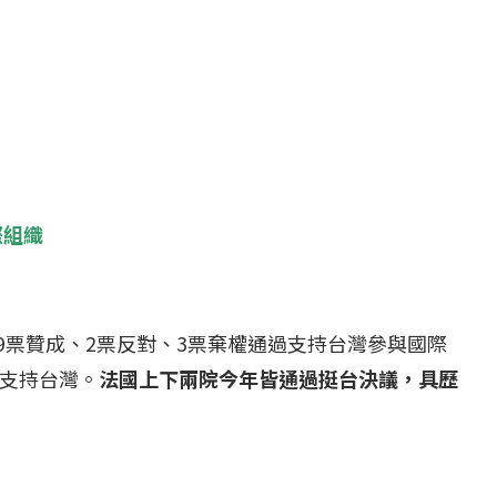
際組織
39票贊成、2票反對、3票棄權通過支持台灣參與國際
...
【國際】路透：德...
支持台灣。
法國上下兩院今年皆通過挺台決議，具歷
25 日
2022 年 1 月 月 22 日