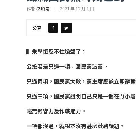
作者
陳 昭南
2021 年 12 月 1 日
【評論】國民黨在...
【陳昭南專欄】支
2022 年 1 月 月 23 日
2022 年 1 月 月 2
分享
▍朱學恆忍不住嗆聲了：
公投若是只過一項，國民黨滅黨。
只過兩項，國民黨大敗，黨主席應該立即辭職
只過三項，國民黨證明自己只是一個在野小黨
毫無影響力及作戰能力。
一項都沒過，就根本沒有甚麼萊豬議題，