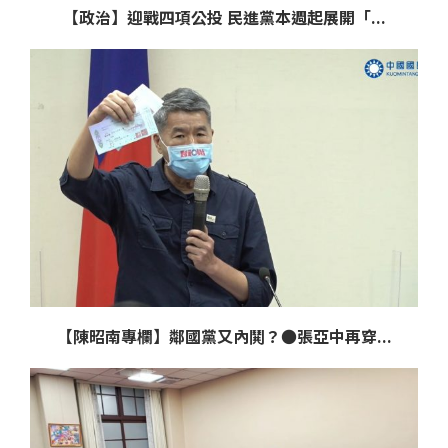
【政治】迎戰四項公投 民進黨本週起展開「...
【陳昭南專欄】鄰國黨又內鬨？●張亞中再穿...