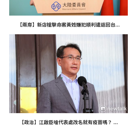
【兩岸】新店槍擊命案黃姓嫌犯順利遣返回台...
【政治】江啟臣嗆代表處改名就有疫苗嗎？ ...