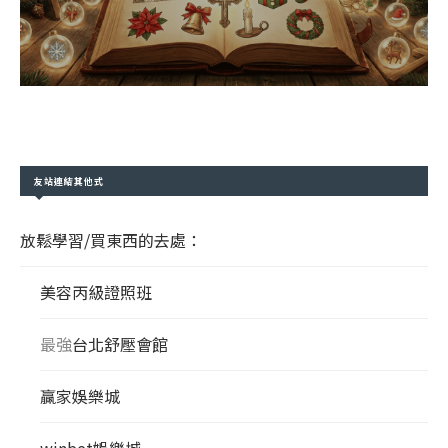
友站連結其他式
放鬆學習/買東西的去處：
美容丙級證照班
最強
台北舒壓會館
贏家娛樂城
winbet娛樂城