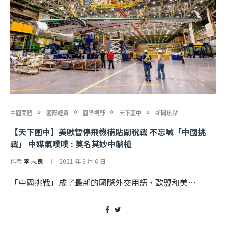
中國問題
國際經貿
國際視野
天下圍中
新聞焦點
【天下圍中】美歐暫停飛機補貼關稅戰 不忘喊「中國挑
戰」 中媒氣噗噗 : 莫名其妙中躺槍
作者
李 志良
2021 年 3 月 6 日
「中國挑戰」成了最新的國際外交用語，歐盟和美…