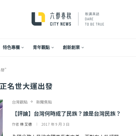
特色專欄
青年觀點
創新創業
出發"
正名世大運出發
台灣觀點
新聞焦點
【評論】台灣何時成了民族？誰是台灣民族？
作者
林 艾德
2017 年 9 月 3 日
...
【一個律師的筆記...