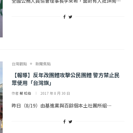
全國公務人員協會理事長李來希，面對有人批評鬧…
2 日
2022 年 1 月 月 22 日
台灣觀點
新聞焦點
【報導】反年改團體攻擊公民團體 警方禁止民
眾使用「台灣旗」
作者
蔡 松伯
2017 年 8 月 30 日
昨日（8/19）由基進黨與百餘個本土社團所組…