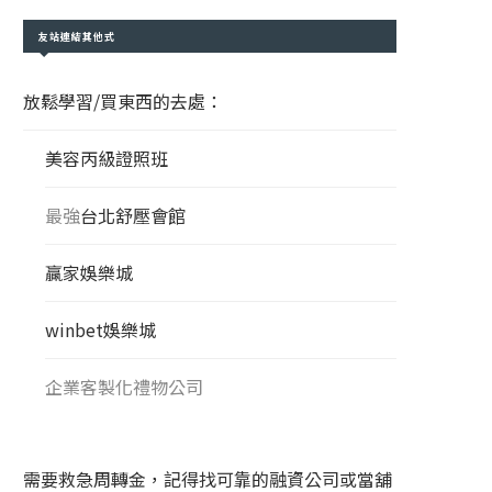
友站連結其他式
放鬆學習/買東西的去處：
美容丙級證照班
最強
台北舒壓會館
贏家娛樂城
winbet娛樂城
企業客製化禮物公司
需要救急周轉金，記得找可靠的融資公司或當舖