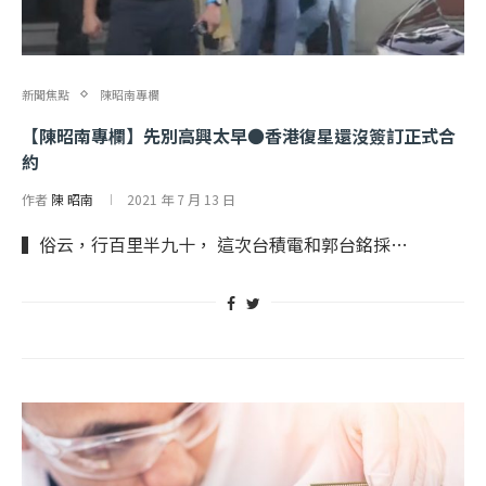
新聞焦點
陳昭南專欄
【陳昭南專欄】先別高興太早●香港復星還沒簽訂正式合
約
作者
陳 昭南
2021 年 7 月 13 日
▍俗云，行百里半九十， 這次台積電和郭台銘採…