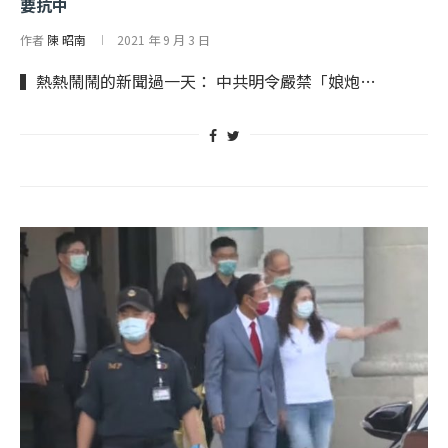
要抗中
作者
陳 昭南
2021 年 9 月 3 日
▍熱熱鬧鬧的新聞過一天： 中共明令嚴禁「娘炮…