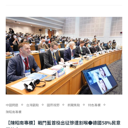
中國問題
台灣觀點
國際視野
新聞焦點
特色專欄
陳昭南專欄
【陳昭南專欄】戰鬥藍首役出征慘遭割喉●德國58%民意