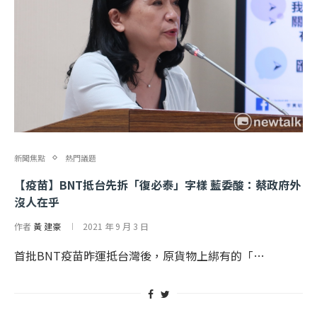
新聞焦點
熱門議題
【疫苗】BNT抵台先拆「復必泰」字樣 藍委酸：蔡政府外
沒人在乎
作者
黃 建豪
2021 年 9 月 3 日
首批BNT疫苗昨運抵台灣後，原貨物上綁有的「…