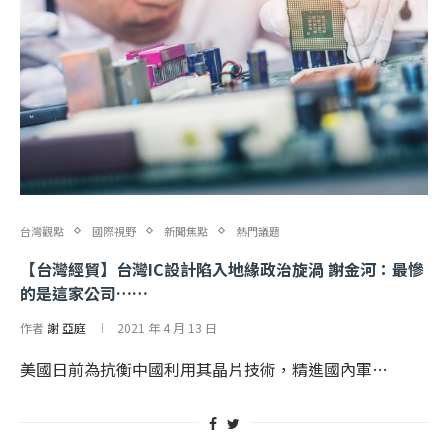
台灣觀點
國際視野
新聞焦點
熱門議題
【台灣經貿】台灣IC設計陷入地緣政治旋渦 謝金河：最慘
的是這家公司……
作者
謝 亞庭
2021 年 4 月 13 日
美國日前為抗衡中國利用其晶片技術，精進國內軍…