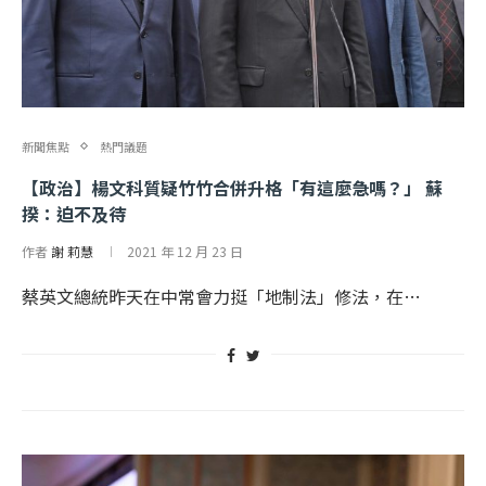
新聞焦點
熱門議題
【政治】楊文科質疑竹竹合併升格「有這麼急嗎？」 蘇
揆：迫不及待
作者
謝 莉慧
2021 年 12 月 23 日
蔡英文總統昨天在中常會力挺「地制法」修法，在…