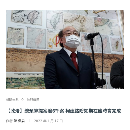
新聞焦點
熱門議題
【政治】總預算提案逾6千案 柯建銘盼如期在臨時會完成
作者
陳 佩君
2022 年 1 月 17 日