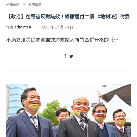
新聞焦點
熱門議題
【政治】在野黨反對無效！綠撤逕付二讀 《地制法》付委
作者
admintest
2021 年 12 月 24 日
不滿立法院民進黨團欲將攸關大新竹合併升格的《…