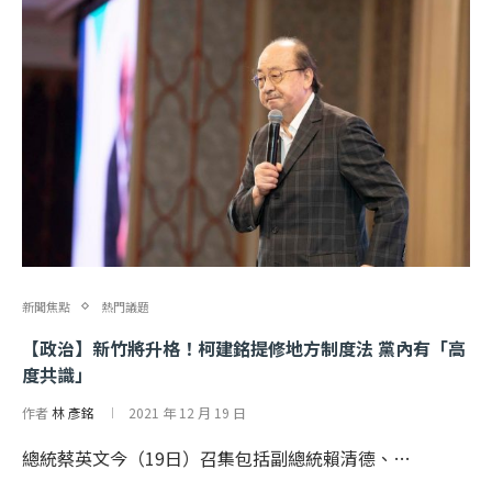
新聞焦點
熱門議題
【政治】新竹將升格！柯建銘提修地方制度法 黨內有「高
度共識」
作者
林 彥銘
2021 年 12 月 19 日
總統蔡英文今（19日）召集包括副總統賴清德、…