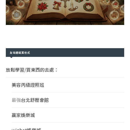
友站連結其他式
放鬆學習/買東西的去處：
美容丙級證照班
最強
台北舒壓會館
贏家娛樂城
winbet娛樂城