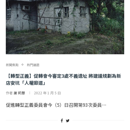
新聞焦點
熱門議題
【轉型正義】促轉會今審定3處不義遺址 將建議規劃為新
店安坑「人權廊道」
作者
謝 莉慧
2022 年 1 月 5 日
促進轉型正義委員會今（5）日召開第93次委員…