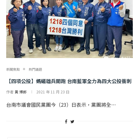
新聞焦點
熱門議題
【四項公投】螞蟻雄兵開跑 台南藍軍全力為四大公投衝刺
作者
黃 博郎
2021 年 11 月 23 日
台南市議會國民黨團今（23）日表示，黨團將全…