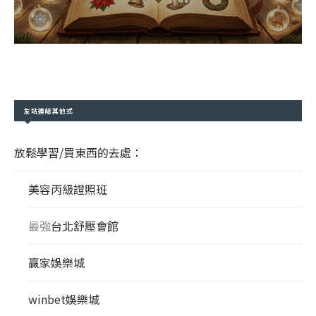
友站連結其他式
放鬆學習/買東西的去處：
美容丙級證照班
最強
台北舒壓會館
贏家娛樂城
winbet娛樂城