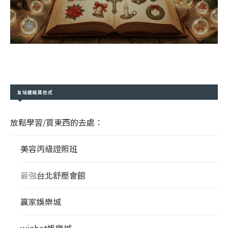
友站連結其他式
放鬆學習/買東西的去處：
美容丙級證照班
最強
台北舒壓會館
贏家娛樂城
winbet娛樂城