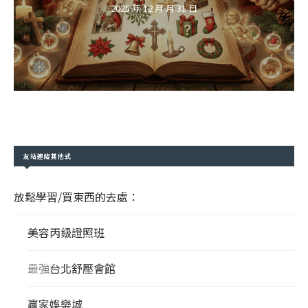
2025 年 12 月 月 31 日
友站連結其他式
放鬆學習/買東西的去處：
美容丙級證照班
最強
台北舒壓會館
贏家娛樂城