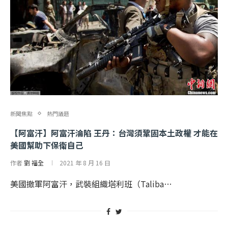
新聞焦點
熱門議題
【阿富汗】阿富汗淪陷 王丹：台灣須鞏固本土政權 才能在
美國幫助下保衛自己
作者
劉 福全
2021 年 8 月 16 日
美國撤軍阿富汗，武裝組織塔利班（Taliba…