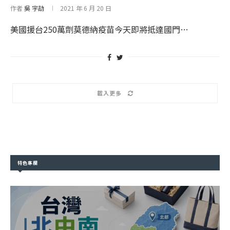
作者
吳 宇劼
2021 年 6 月 20 日
美國援台250萬劑莫德納疫苗今天即將抵達國門…
載入更多
特色專欄