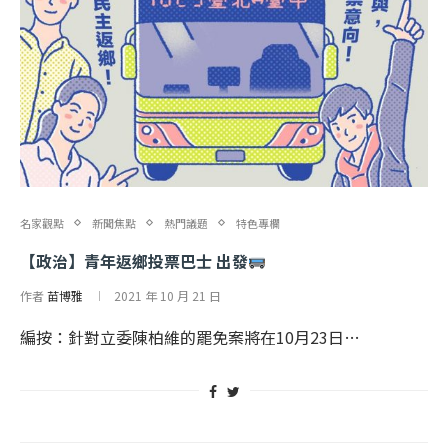
名家觀點
新聞焦點
熱門議題
特色專欄
【政治】青年返鄉投票巴士 出發
作者
苗博雅
2021 年 10 月 21 日
編按：針對立委陳柏維的罷免案將在10月23日…