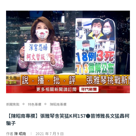
新聞焦點
特色專欄
陳昭南專欄
【陳昭南專欄】張雅琴含笑猛K柯157●苗博雅長文猛轟柯
騙子
作者
陳 昭南
2021 年 7 月 9 日