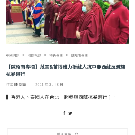
中國問題
國際視野
特色專欄
陳昭南專欄
【陳昭南專欄】范雲&苗博雅力挺藏人抗中●西藏反滅族
抗暴遊行
作者
陳 昭南
2021 年 3 月 8 日
▍香港人、泰國人在台北一起參與西藏抗暴遊行；…
載入更多