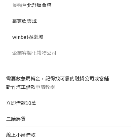
最強
台北舒壓會館
贏家娛樂城
winbet娛樂城
企業客製化禮物公司
需要救急周轉金，記得找可靠的融資公司或當舖
新竹汽車借款
申請教學
立即借款10萬
二胎房貸
線上小額借款