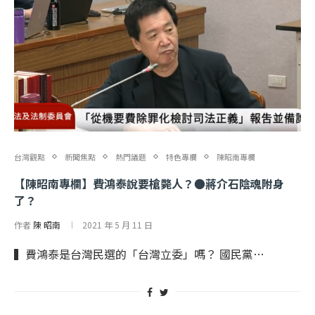
台灣觀點
新聞焦點
熱門議題
特色專欄
陳昭南專欄
【陳昭南專欄】費鴻泰說要槍斃人？●蔣介石陰魂附身
了？
作者
陳 昭南
2021 年 5 月 11 日
▍費鴻泰是台灣民選的「台灣立委」嗎？ 國民黨…