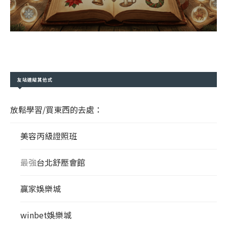
友站連結其他式
放鬆學習/買東西的去處：
美容丙級證照班
最強
台北舒壓會館
贏家娛樂城
winbet娛樂城