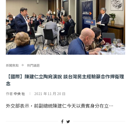
新聞焦點
熱門議題
【國際】陳建仁立陶宛演說 談台灣民主經驗籲合作捍衛理
念
作者
中央 社
2021 年 11 月 20 日
外交部表示，前副總統陳建仁今天以貴賓身分在立…