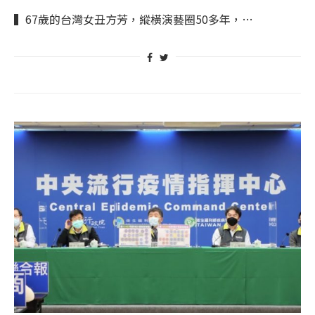
▍67歲的台灣女丑方芳，縱橫演藝圈50多年，…