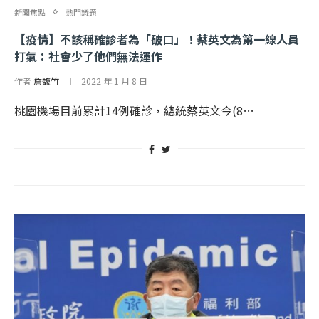
新聞焦點
熱門議題
【疫情】不該稱確診者為「破口」！蔡英文為第一線人員
打氣：社會少了他們無法運作
作者
詹馥竹
2022 年 1 月 8 日
桃園機場目前累計14例確診，總統蔡英文今(8…