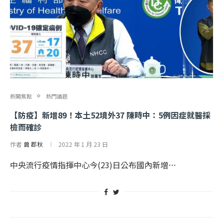
新聞焦點
熱門議題
【防疫】新增89！本土52境外37 陳時中：5例因症就醫採
檢而確診
作者
曾 郡秋
2022 年 1 月 23 日
中央流行疫情指揮中心今(23)日公布國內新增…