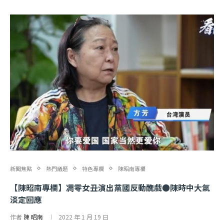
新聞焦點
熱門議題
特色專欄
陳昭南專欄
【陳昭南專欄】凋零女丑演出黨國反動醜戲●陳時中大氣
淡定回應
作者
陳 昭南
2022 年 1 月 19 日