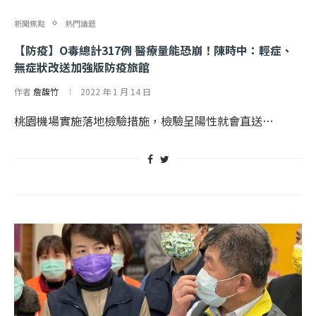
新聞焦點
熱門議題
【防疫】O毒總計317例 醫療量能恐崩！陳時中：輕症、
無症狀改送加強版防疫旅館
作者
詹馥竹
2022 年 1 月 14 日
桃園機場實施落地檢驗措施，檢驗呈陽性就會直送…