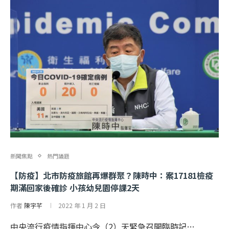
新聞焦點
熱門議題
【防疫】北市防疫旅館再爆群聚？陳時中：案17181檢疫
期滿回家後確診 小孩幼兒園停課2天
作者
陳宇芊
2022 年 1 月 2 日
中央流行疫情指揮中心今（2）天緊急召開臨時記…