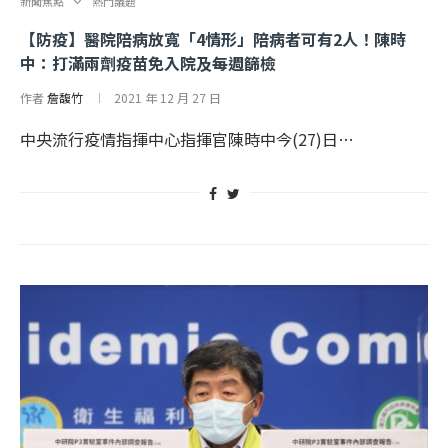
新聞焦點
熱門議題
【防疫】醫院陪病放寬「4情形」陪病者可有2人！陳時
中：打滿兩劑疫苗免入院及每週篩檢
作者
詹馥竹
2021 年 12 月 27 日
中央流行疫情指揮中心指揮官陳時中今(27)日…