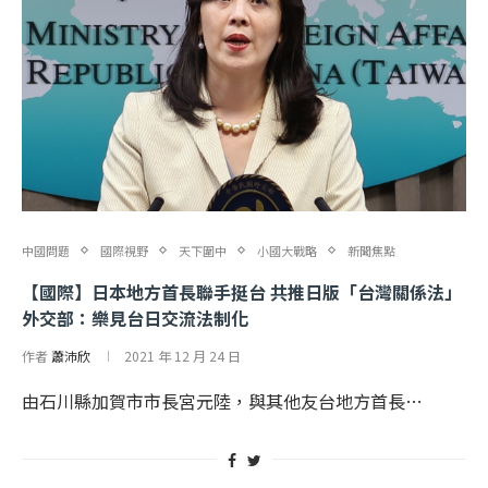
中國問題
國際視野
天下圍中
小國大戰略
新聞焦點
【國際】日本地方首長聯手挺台 共推日版「台灣關係法」
外交部：樂見台日交流法制化
作者
蕭沛欣
2021 年 12 月 24 日
由石川縣加賀市市長宮元陸，與其他友台地方首長…