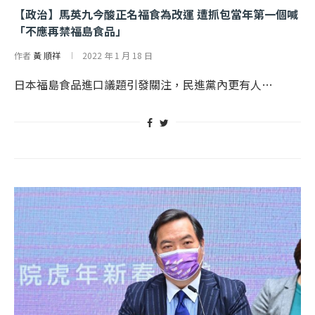
【政治】馬英九今酸正名福食為改運 遭抓包當年第一個喊
「不應再禁福島食品」
作者
黃 順祥
2022 年 1 月 18 日
日本福島食品進口議題引發關注，民進黨內更有人…