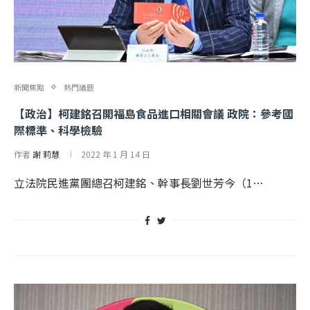
新聞焦點
熱門議題
【政治】柯建銘召開福島食品進口相關會議 政院：參考國
際標準、科學檢驗
作者
謝 莉慧
2022 年 1 月 14 日
立法院民進黨團總召柯建銘、幹事長劉世芳今（1…