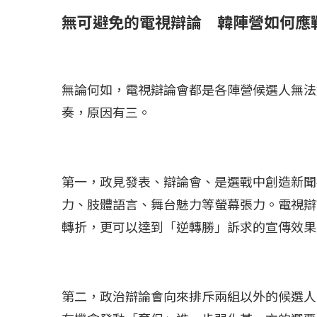
無可避免的電視辯論 韓陣營如何應
冰島雷克雅內斯火...
哈馬斯引爆遠超4
2023 年 12 月 月 20 日
2023 年 11 月 月 
無論何如，電視辯論會都是各陣營候選人無法
奏，原因有三。
第一，政見發表、辯論會、是選戰中創造新聞
力、肢體語言、舞台魅力等螢幕張力。電視辯
轉折，更可以達到「逆轉勝」訴求的宣傳效果
第二，政治辯論會向來排斥兩組以外的候選人