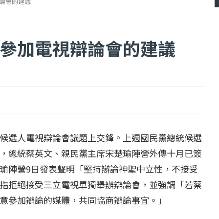
論會的建議
參加電視辯論會的建議
...
【一個律師的筆記...
2 日
2022 年 1 月 月 22 日
候選人電視辯論會議題上交鋒。上週國民黨總統候選
，總統蔡英文、親民黨主席宋楚瑜陣營外傳十月已簽
瑜陣營9日發表聲明「堅持辯論神聖中立性，不接受
指拒絕接受三立電視單獨舉辦辯論會，並強調「若蔡
意參加辯論的媒體，共同協商辯論事宜。」