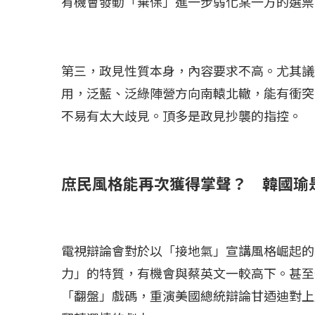
有機會發動「棄保」進一步弱化某一方的選票
第三，政見性質本身，內容要求不高。尤其議
用，泛藍、泛綠陣營方向南轅北轍，能有衝突
不易有太大歧見。頂多是政見抄襲的指控。
庶民風格能再次獲得掌聲？ 韓國
電視辯論會對於以「接地氣」宣講風格崛起的
力」的特質，有機會與蔡英文一較高下。甚至
「翻盤」戲碼，重演美國總統辯論甘迺迪對上