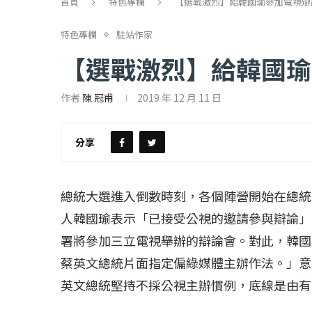
首頁
特色專欄
【選戰激烈】給韓國瑜參加電視辯
特色專欄
駐站作家
【選戰激烈】給韓國瑜
作者
陳 冠甫
2019 年 12 月 11 日
分享
【評論】國民黨在...
【陳昭南專欄】支
2022 年 1 月 月 23 日
2022 年 1 月 月 2
總統大選進入倒數時刻，各個陣營開始在總統
人韓國瑜表示「已接受公視的邀請參與辯論」
署將參加三立電視舉辦的辯論會。對此，韓國
蔡英文總統片面指定偏綠媒體主辦作法。」意
英文總統堅持不採公視主辦慣例，底線是由有