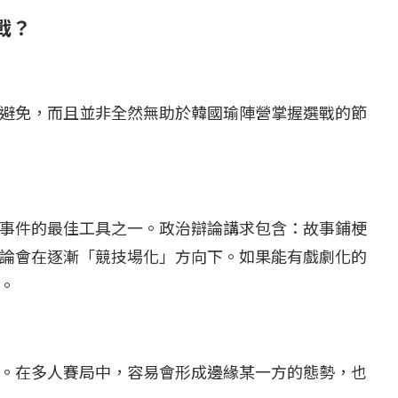
戰？
...
【國際】路透：德...
25 日
2022 年 1 月 月 22 日
避免，而且並非全然無助於韓國瑜陣營掌握選戰的節
事件的最佳工具之一。政治辯論講求包含：故事鋪梗
論會在逐漸「競技場化」方向下。如果能有戲劇化的
。
。在多人賽局中，容易會形成邊緣某一方的態勢，也