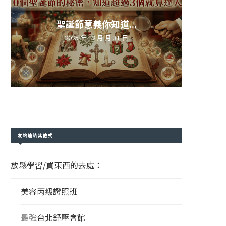
聖誕節意義你知道...
2025 年 12 月 月 31 日
友站連結其他式
放鬆學習/買東西的去處：
美容丙級證照班
最強
台北舒壓會館