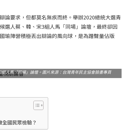
辯論要求，但都莫名無疾而終。舉辦2020總統大選青
候選人蔡、韓、宋3組人馬「同場」論壇，最終卻因
國瑜陣營積極丟出辯論的風向球，是為蹭聲量佔版
3組人馬「同場」論壇。圖片來源：台灣青年民主協會臉書專頁
能被全國民眾檢驗？