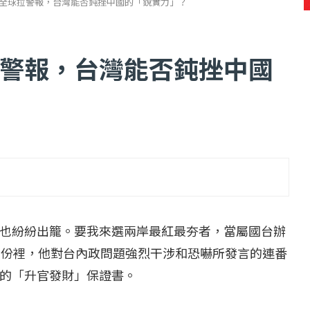
全球拉警報，台灣能否鈍挫中國的「銳實力」？
警報，台灣能否鈍挫中國
...
【一個律師的筆記...
2 日
2022 年 1 月 月 22 日
也紛紛出籠。要我來選兩岸最紅最夯者，當屬國台辦
月份裡，他對台內政問題強烈干涉和恐嚇所發言的連番
的「升官發財」保證書。