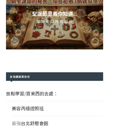
聖誕節意義你知道...
2025 年 12 月 月 31 日
友站連結其他式
放鬆學習/買東西的去處：
美容丙級證照班
最強
台北舒壓會館