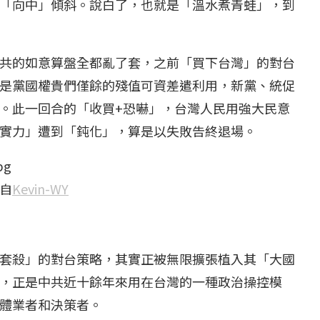
「向中」傾斜。說白了，也就是「溫水煮青蛙」，到
共的如意算盤全都亂了套，之前「買下台灣」的對台
是黨國權貴們僅餘的殘值可資差遣利用，新黨、統促
。此一回合的「收買+恐嚇」，台灣人民用強大民意
實力」遭到「鈍化」，算是以失敗告終退場。
​
Kevin-WY​
套殺」的對台策略，其實正被無限擴張植入其「大國
，正是中共近十餘年來用在台灣的一種政治操控模
體業者和決策者。