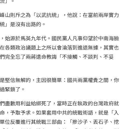
流」。
...
【國際】路透：德...
峰山則斥之為「以武抗統」，他說：在當前兩岸實力
25 日
2022 年 1 月 月 22 日
統」是沒有出路的。
，始源於馬英九年代。國民黨人凡事仰望於中南海臉
在各類政治議題上之所以會淪落到進退無據，其實也
們完全忘了兩蔣遺命教誨「不接觸、不談判、不妥
是堅信無解的，主因很簡單：國共兩黨權貴之間，你
過緊鎖了。
們盡數用利益給綁死了，當時正在執政的台灣政府就
命，予取予求。如果套用中共的統戰術語，就是「入
單位反覆進行其統戰三部曲：「摻沙子、丟石子、挖