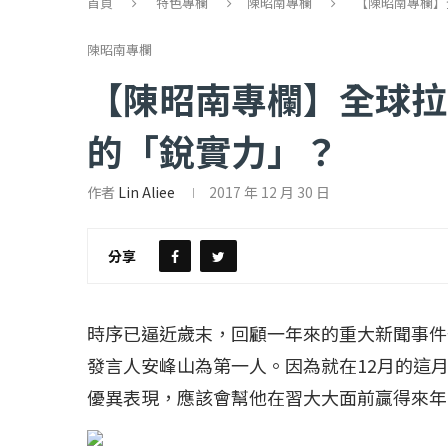
首頁
特色專欄
陳昭南專欄
【陳昭南專欄】
陳昭南專欄
【陳昭南專欄】全球拉
的「銳實力」？
作者
Lin Aliee
2017 年 12 月 30 日
【評論】國民黨在...
【陳昭南專欄】支
2022 年 1 月 月 23 日
2022 年 1 月 月 2
分享
時序已逼近歲末，回顧一年來的重大新聞事件
發言人安峰山為第一人。因為就在12月的這
優異表現，應該會幫他在習大大面前贏得來年