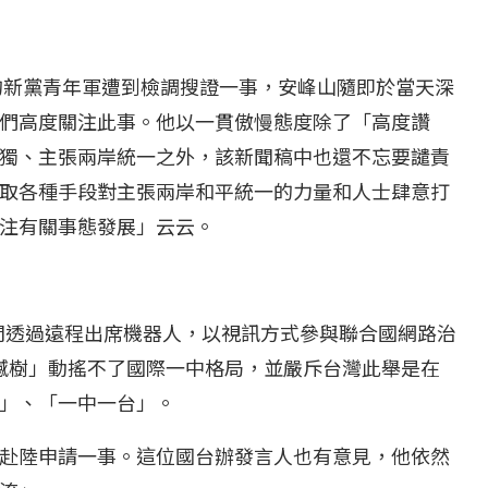
通的新黨青年軍遭到檢調搜證一事，安峰山隨即於當天深
們高度關注此事。他以一貫傲慢態度除了「高度讚
獨、主張兩岸統一之外，該新聞稿中也還不忘要譴責
取各種手段對主張兩岸和平統一的力量和人士肆意打
注有關事態發展」云云。
晚間透過遠程出席機器人，以視訊方式參與聯合國網路治
蜉撼樹」動搖不了國際一中格局，並嚴斥台灣此舉是在
」、「一中一台」。
赴陸申請一事。這位國台辦發言人也有意見，他依然