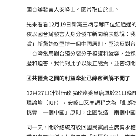
國台辦發言人安峰山。圖片取自於
此
。
先來看看12月19日新黨王炳忠等四位紅通
夜以國台辦發言人身分發布新聞稿表態說：我
賞」新黨始終堅持一個中國原則、堅決反對台
「台灣當局對台獨分裂分子袒護和縱容，並採
壓和迫害，我們對此予以嚴正譴責，並密切關
國共權貴之間的利益牽扯已綿密到解不開了
12月27日針對行政院政務委員唐鳳於21日
理論壇（IGF），安峰山又高調稱之為「蚍
挑釁「一個中國」原則，企圖製造「兩個中國
同一天，關於總統府駁回國民黨副主席曾永權