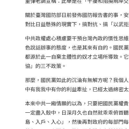
重彈老調宣稱：此舉是在「干擾和阻撓兩岸交
冰島雷克雅內斯火...
哈馬斯引爆遠超4
關於臺灣國防部日前發佈國防報告書的事，安
2023 年 12 月 月 20 日
2023 年 11 月 月 
對比日益懸殊的現實下，搞對抗、搞「以武拒
中共政權處心積慮要干預台灣內政的慣性思維
色說話辦事的態度，也是其來有自的。國民黨
都源於此一自棄主體性的奴才立場所導致。它
協」的三不政策。
那麼，國民黨如此的沉淪有無解方呢？我個人
中有我我中有你的利益牽扯，已經太過綿密太
本來中共一廂情願的以為，只要把國民黨權貴
一定盡入殼中，日深月久也自然就乖乖俯首聽
島、入戶、入心」，然後再對政府的每部門每