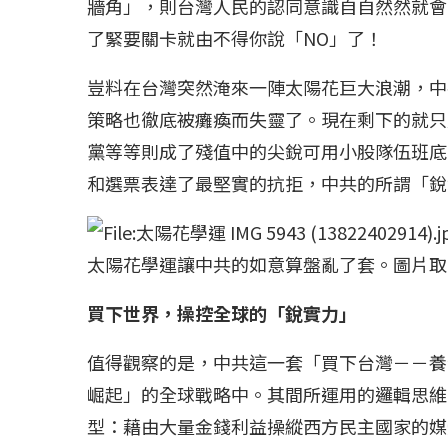
牆角」，則台灣人民的認同意識自自然然就會
了緊要關卡就由不得你說「NO」了！
豈料在台灣突然淹來一陣太陽花巨大浪潮，中
策略也徹底被癱瘓而失靈了。現在剩下的就只
黨等等則成了殘值中的尖銳可用小股隊伍班底
和選票表達了最堅實的抗拒，中共的所謂「銳
太陽花學運讓中共的如意算盤亂了套。圖片取自
買下世界，操控全球的「銳實力」
值得觀察的是，中共這一套「買下台灣－－養
崛起」的全球戰略中。其間所運用的邏輯思維
型：藉由大量金錢利益操縱西方民主國家的媒