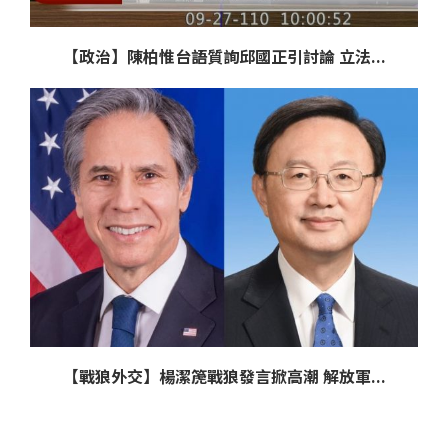
【政治】陳柏惟台語質詢邱國正引討論 立法...
【戰狼外交】楊潔箎戰狼發言掀高潮 解放軍...