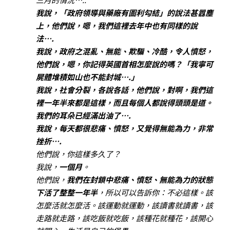
我說，「政府領導與藥廠有圖利勾結」的說法甚囂塵
上，他們說，嗯，我們這裡去年中也有同樣的說
法….
我說，政府之混亂、無能、欺騙、冷酷，令人憤怒，
他們說，嗯，你記得英國首相怎麼說的嗎？「我寧可
屍體堆積如山也不能封城….」
我說，社會分裂，各說各話，他們說，對啊，我們這
裡一年半來都是這樣，而且每個人都說得頭頭是道。
我們的耳朵已經滿出油了….
我說，每天都很悲痛、憤怒，又覺得無能為力，非常
挫折….
他們說，你這樣多久了？
我說，
一個月
。
他們說，
我們在封鎖中悲痛、憤怒、無能為力的狀態
下活了整整一年半
，所以可以告訴你：不必這樣。該
怎麼活就怎麼活。該運動就運動，該讀書就讀書，該
走路就走路，該吃飯就吃飯，該種花就種花，該開心