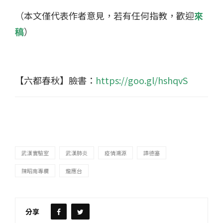
（本文僅代表作者意見，若有任何指教，歡迎
來
稿
）
【六都春秋】臉書：
https://goo.gl/hshqvS
武漢實驗室
武漢肺炎
疫情溯源
譚德塞
陳昭南專欄
龍應台
分享