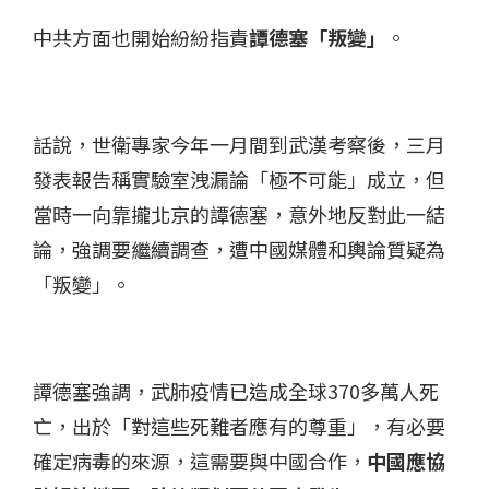
中共方面也開始紛紛指責
譚德塞「叛變」
。
話說，世衛專家今年一月間到武漢考察後，三月
發表報告稱實驗室洩漏論「極不可能」成立，但
當時一向靠攏北京的譚德塞，意外地反對此一結
論，強調要繼續調查，遭中國媒體和輿論質疑為
「叛變」。
譚德塞強調，武肺疫情已造成全球370多萬人死
亡，出於「對這些死難者應有的尊重」，有必要
確定病毒的來源，這需要與中國合作，
中國應協