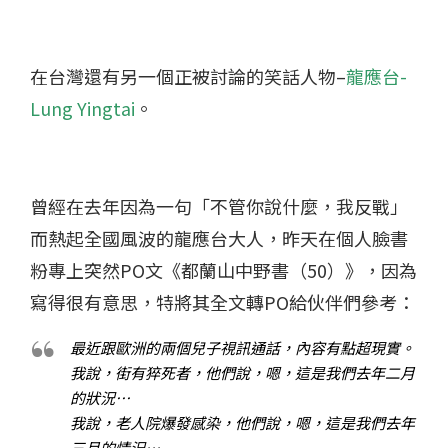
在台灣還有另一個正被討論的笑話人物–
龍應台-
Lung Yingtai
。
曾經在去年因為一句「不管你說什麼，我反戰」
而熱起全國風波的龍應台大人，昨天在個人臉書
粉專上突然PO文《都蘭山中野書（50）》，因為
寫得很有意思，特將其全文轉PO給伙伴們參考：
最近跟歐洲的兩個兒子視訊通話，內容有點超現實。
我說，街有猝死者，他們說，嗯，這是我們去年二月
的狀況…
我說，老人院爆發感染，他們說，嗯，這是我們去年
三月的情況…..