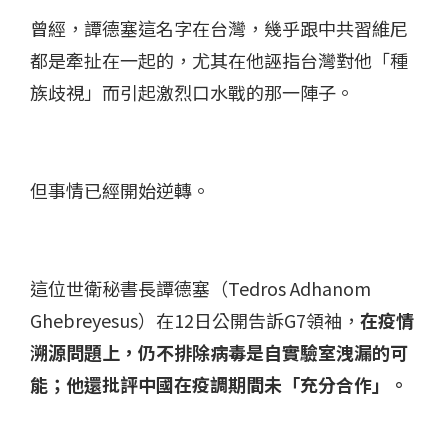
曾經，譚德塞這名字在台灣，幾乎跟中共習維尼
都是牽扯在一起的，尤其在他誣指台灣對他「種
族歧視」而引起激烈口水戰的那一陣子。
但事情已經開始逆轉。
這位世衛秘書長譚德塞（Tedros Adhanom
Ghebreyesus）在12日公開告訴G7領袖，
在疫情
溯源問題上，仍不排除病毒是自實驗室洩漏的可
能；他還批評中國在疫調期間未「充分合作」。