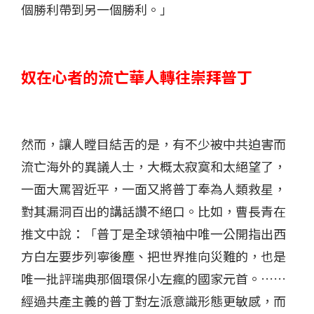
個勝利帶到另一個勝利。」
奴在心者的流亡華人轉往崇拜普丁
然而，讓人瞠目結舌的是，有不少被中共迫害而
流亡海外的異議人士，大概太寂寞和太絕望了，
一面大罵習近平，一面又將普丁奉為人類救星，
對其漏洞百出的講話讚不絕口。比如，曹長青在
推文中說：「普丁是全球領袖中唯一公開指出西
方白左要步列寧後塵、把世界推向災難的，也是
唯一批評瑞典那個環保小左瘋的國家元首。……
經過共產主義的普丁對左派意識形態更敏感，而