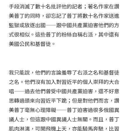
手段消滅了數十名批評他的記者；著名作家在讚
美普丁的同時，卻忘記了普丁將數十名作家送進
監獄或放逐出國——跟中國共產黨迫害他們的方
式很相似。這些普丁的粉絲自稱右派，其中還有
美國公民和基督徒。
我只能說，他們的言論羞辱了右派之名和基督徒
之名。他們沒有加入對習近平的個人崇拜的大合
唱——過去他們曾受中國共產黨迫害，還不好意
思轉過頭來向習近平下跪；但是對他們而言，讚
美普丁毫無心理障礙——普丁迫害過很多俄國異
議人士，但這跟中國異議人士無關。而且，普丁
肌肉淋漓，可開飛機上天，亦能騎馬奔馳，比習