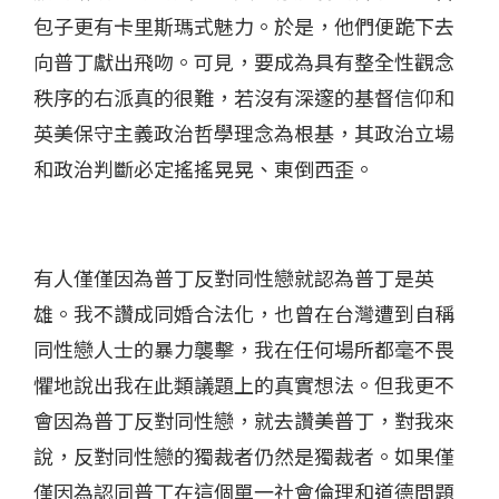
包子更有卡里斯瑪式魅力。於是，他們便跪下去
向普丁獻出飛吻。可見，要成為具有整全性觀念
秩序的右派真的很難，若沒有深邃的基督信仰和
英美保守主義政治哲學理念為根基，其政治立場
和政治判斷必定搖搖晃晃、東倒西歪。
有人僅僅因為普丁反對同性戀就認為普丁是英
雄。我不讚成同婚合法化，也曾在台灣遭到自稱
同性戀人士的暴力襲擊，我在任何場所都毫不畏
懼地說出我在此類議題上的真實想法。但我更不
會因為普丁反對同性戀，就去讚美普丁，對我來
說，反對同性戀的獨裁者仍然是獨裁者。如果僅
僅因為認同普丁在這個單一社會倫理和道德問題