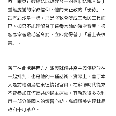
教，跟東正教締結成政教合一的專制結構。普丁
並無虔誠的宗教信仰，他的東正教的「優待」，
跟歷屆沙皇一樣，只是將教會變成其愚民工具而
已。如果不能理解普丁這番言論的時空背景，很
容易拿著雞毛當令箭，立即覺得普丁「看上去很
美」。
普丁在此處將西方左派與蘇俄共產主義傳統放在
一起批判，也是他的一種話術。實際上，普丁本
人是前格別烏駐東德情報官員，在蘇聯時代從來
不曾參加任何反共的民主運動，其執政後多次利
用一部分俄國人的懷舊心態，高調讚美史達林暴
政和十月革命。