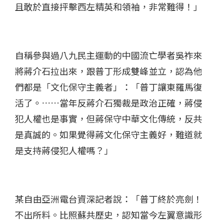
且敢於直接抨擊西左精英和領袖，非常難得！」
自稱參與過八九民主運動的中國流亡學者吳祚來
將蔣介石拉出來，跟普丁形成雙峰並立，認為他
們都是「文化保守主義者」：「普丁讓東羅馬復
活了。……當年反蔣介石獨裁是政治正確，蔣侵
犯人權也是事實，但蔣保守中華文化傳統，反共
是真誠的。如果覺得蔣文化保守主義好，難道就
是支持蔣侵犯人權嗎？」
某自由亞洲電台資深記者說：「普丁終於亮劍！
不出所料。比照蘇共歷史，認知當今左翼意識形