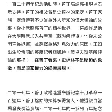
一百二十週年紀念活動時，普丁高調亮相現場表
示支持。普丁的祖父曾是史達林的家廚，普丁家
族一定流傳著不少鮮為外人所知的偉大領袖的故
事，從小就照亮普丁的精神世界——這或許是他
在大學時就加入共產黨（蘇聯解體後，他從未公
開宣佈退黨）並選擇為格別烏效力的原因，正如
出生於俄國的英籍記者亞凱迪·奧卓夫斯基所評
論的那樣：「
在普丁看來，史達林不是壓迫的象
徵，而是國家權力的終極展現。
」
二零一七年，普丁政權隆重舉辦紀念十月革命一
百週年，普丁撥給的預算多得驚人，他還親自當
場發表長篇演講。二零一七年的一系列百年紀念