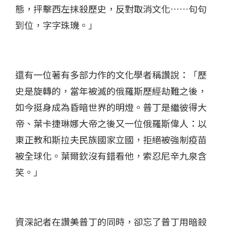
態，抨擊西左抹殺歷史，反對取消文化……句句
到位，字字珠璣。」
還有一位著有多部力作的文化學者稱讚說：「歷
史是旋轉的，當年被滅的俄羅斯歷經劫難之後，
如今挺身成為昏暗世界的明燈。普丁是繼彼得大
帝、葉卡捷琳娜大帝之後又一位俄羅斯偉人：以
東正教和斯拉夫民族國家立國，拒絕被強制疫苗
被全球化。葉爾欽沒有錯看他，索忍尼辛九泉含
笑。」
資深記者在讚美普丁的同時，卻忘了普丁用暗殺