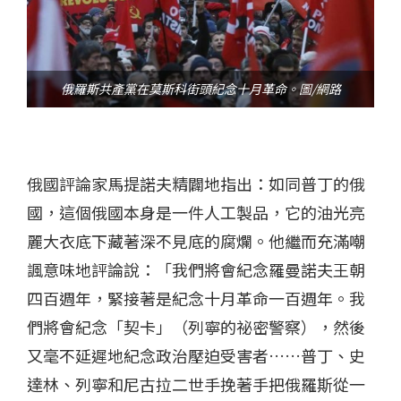
俄羅斯共產黨在莫斯科街頭紀念十月革命。圖/網路
俄國評論家馬提諾夫精闢地指出：如同普丁的俄
國，這個俄國本身是一件人工製品，它的油光亮
麗大衣底下藏著深不見底的腐爛。他繼而充滿嘲
諷意味地評論說：「我們將會紀念羅曼諾夫王朝
四百週年，緊接著是紀念十月革命一百週年。我
們將會紀念「契卡」（列寧的祕密警察），然後
又毫不延遲地紀念政治壓迫受害者……普丁、史
達林、列寧和尼古拉二世手挽著手把俄羅斯從一