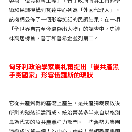
容為「復發極權主義」，普丁政府將其主持的學
術和民調機構列瓦達中心列為「外國代理人」。
該機構公佈了一個形容笑話的民調結果：在一項
「全世界自古至今最傑出人物」的調查中，史達
林高居榜首，普丁和普希金並列第二。
匈牙利政治學家馬札爾提出「後共產黑
手黨國家」形容俄羅斯的現狀
它從共產獨裁的基礎上產生，是共產獨裁衰敗後
所剩的殘骸組建而成。統治菁英多半來自以格別
烏為代表的原共產黨強力部門。一些舊勢力集團
演變成以單一個人為中心，由該人帶領整個集團