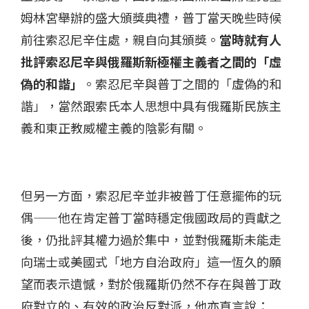
姆林宮舉辦的盛大頒獎典禮，普丁當天晚些時候
前往索忍尼辛住處，親自向其頒獎。
當時就有人
批評索忍尼辛與俄羅斯新極權主義者之間的「虛
偽的和諧」
。索忍尼辛與普丁之間的「虛偽的和
諧」，當然跟索氏本人思想中具有俄羅斯民族主
義和東正教威權主義的陰影有關。
但另一方面，索忍尼辛並非被普丁任意擺佈的玩
偶——他在肯定普丁當時穩定俄國政局的貢獻之
後，仍批評其權力過於集中，並對俄羅斯未能走
向瑞士或美國式「地方自治政府」這一恆久的願
望而表示遺憾，對於俄羅斯仍然不存在與普丁政
府對立的、有效的政治反對派，他亦直言說：