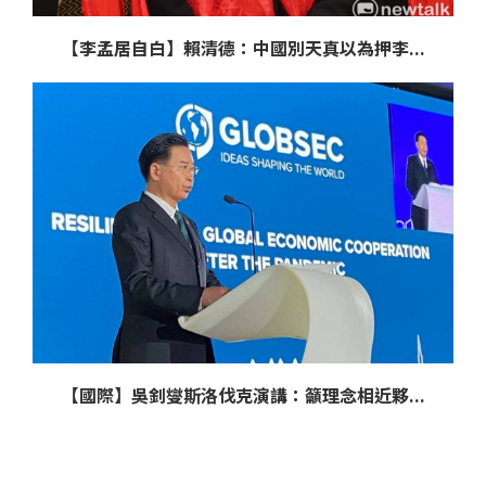
【李孟居自白】賴清德：中國別天真以為押李...
【國際】吳釗燮斯洛伐克演講：籲理念相近夥...