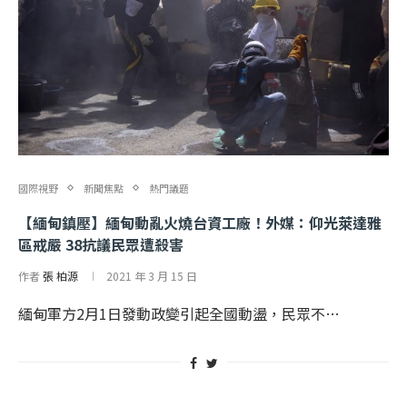
國際視野
新聞焦點
熱門議題
【緬甸鎮壓】緬甸動亂火燒台資工廠！外媒：仰光萊達雅
區戒嚴 38抗議民眾遭殺害
作者
張 柏源
2021 年 3 月 15 日
緬甸軍方2月1日發動政變引起全國動盪，民眾不…