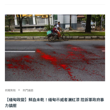
新聞焦點
熱門議題
【緬甸政變】鮮血未乾！緬甸示威者灑紅漆 控訴軍政府暴
力鎮壓