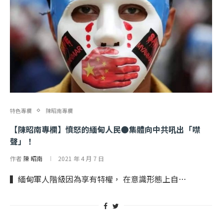
特色專欄
陳昭南專欄
【陳昭南專欄】憤怒的緬甸人民●集體向中共吼出「噤
聲」！
作者
陳 昭南
2021 年 4 月 7 日
▍緬甸軍人階級因為享有特權， 在意識形態上自…