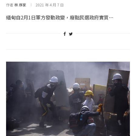
作者
林 序家
2021 年 4 月 7 日
緬甸自2月1日軍方發動政變，廢黜民選政府實質…