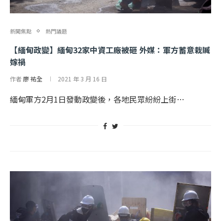
新聞焦點
熱門議題
【緬甸政變】緬甸32家中資工廠被砸 外媒：軍方蓄意栽贓
嫁禍
作者
廖 祐全
2021 年 3 月 16 日
緬甸軍方2月1日發動政變後，各地民眾紛紛上街…