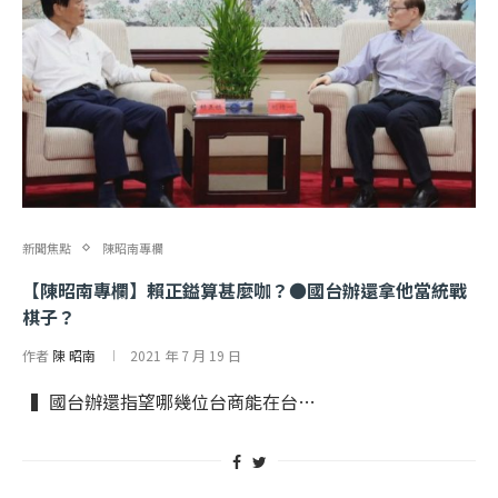
新聞焦點
陳昭南專欄
【陳昭南專欄】賴正鎰算甚麼咖？●國台辦還拿他當統戰
棋子？
作者
陳 昭南
2021 年 7 月 19 日
▍國台辦還指望哪幾位台商能在台…