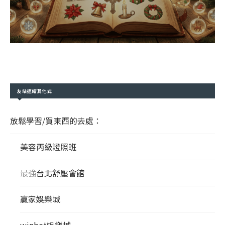
友站連結其他式
放鬆學習/買東西的去處：
美容丙級證照班
最強
台北舒壓會館
贏家娛樂城
winbet娛樂城