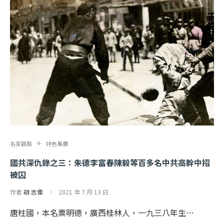
名家觀點
特色專欄
國共深仇錄之三：朱德李富春陳毅等百多名中共高幹中招
被囚
作者
胡 志偉
2021 年 7 月 13 日
唐柱國，本名粟明德，廣西桂林人，一九三八年生…