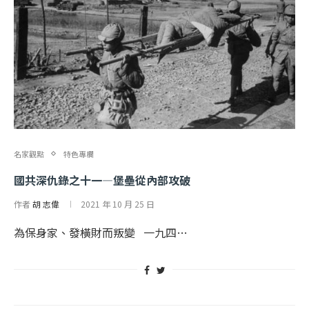
名家觀點
特色專欄
國共深仇錄之十一—堡壘從內部攻破
作者
胡 志偉
2021 年 10 月 25 日
為保身家、發橫財而叛變 一九四…