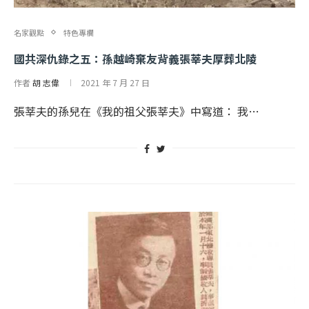
名家觀點
特色專欄
國共深仇錄之五：孫越崎棄友背義張莘夫厚葬北陵
作者
胡 志偉
2021 年 7 月 27 日
張莘夫的孫兒在《我的祖父張莘夫》中寫道： 我…