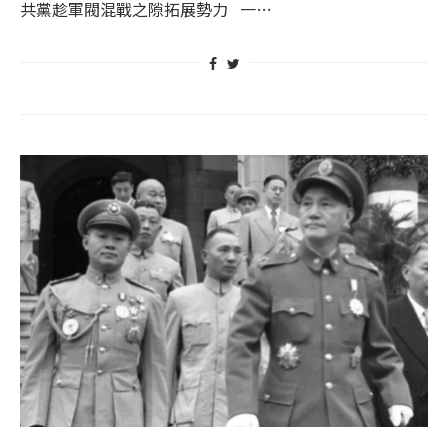
共黨趁軍閥混戰之隙拓展勢力 一…