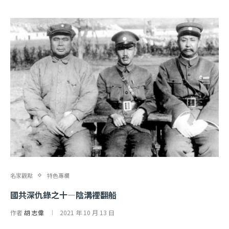
名家觀點
特色專欄
國共深仇錄之十—陰溝裡翻船
作者
胡 志偉
2021 年 10 月 13 日