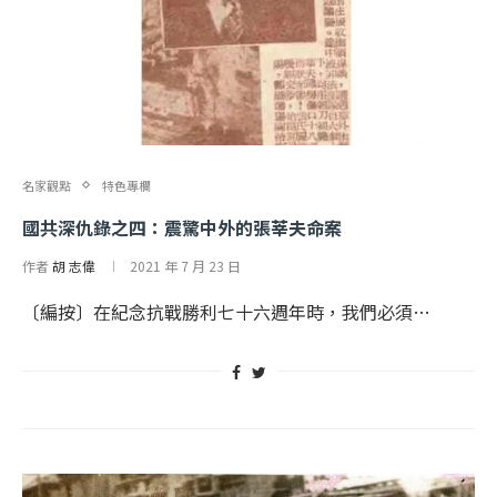
名家觀點
特色專欄
國共深仇錄之四：震驚中外的張莘夫命案
作者
胡 志偉
2021 年 7 月 23 日
〔編按〕在紀念抗戰勝利七十六週年時，我們必須…