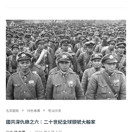
名家觀點
特色專欄
駐站作家
國共深仇錄之六：二十世紀全球頭號大輸家
作者
胡 志偉
2021 年 8 月 4 日