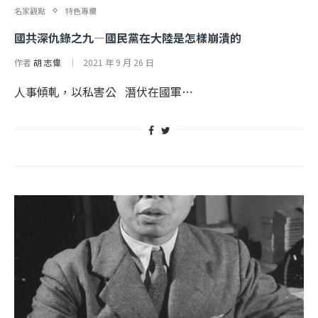
名家觀點
特色專欄
國共深仇錄之九—國民黨在大陸是怎樣崩潰的
作者
胡 志偉
2021 年 9 月 26 日
人事傾軋，以私害公 潛伏在國軍…