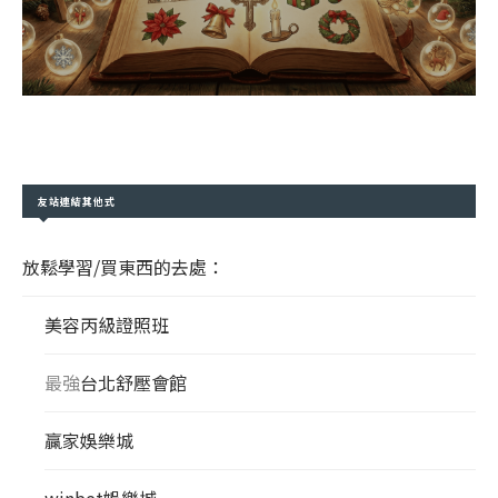
友站連結其他式
放鬆學習/買東西的去處：
美容丙級證照班
最強
台北舒壓會館
贏家娛樂城
winbet娛樂城