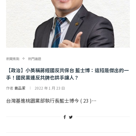
新聞焦點
熱門議題
【政治】小英稱蔣經國反共保台 藍士博：這招是傑出的一
手！國民黨連反共牌也拱手讓人？
作者
曾品潔
2022 年 1 月 23 日
台灣基進桃園黨部執行長藍士博今 ( 23 )…