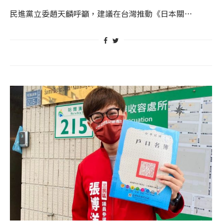
民進黨立委趙天麟呼籲，建議在台灣推動《日本關…