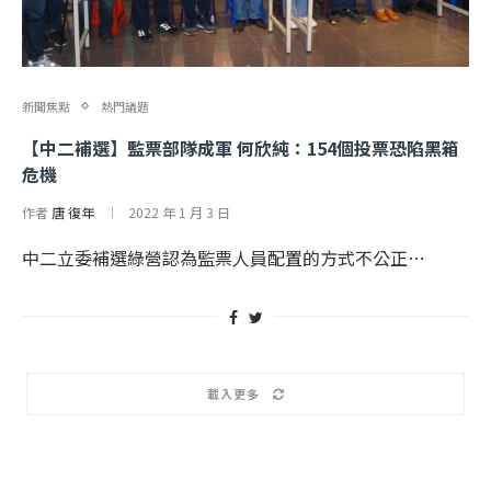
新聞焦點
熱門議題
【中二補選】監票部隊成軍 何欣純：154個投票恐陷黑箱
危機
作者
唐 復年
2022 年 1 月 3 日
中二立委補選綠營認為監票人員配置的方式不公正…
載入更多