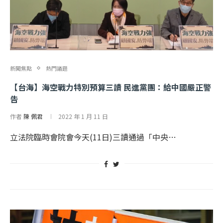
新聞焦點
熱門議題
【台海】海空戰力特別預算三讀 民進黨團：給中國嚴正警
告
作者
陳 佩君
2022 年 1 月 11 日
立法院臨時會院會今天(11日)三讀通過「中央…