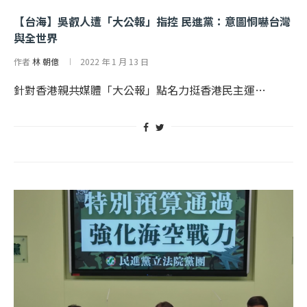
【台海】吳叡人遭「大公報」指控 民進黨：意圖恫嚇台灣
與全世界
作者
林 朝億
2022 年 1 月 13 日
針對香港親共媒體「大公報」點名力挺香港民主運…