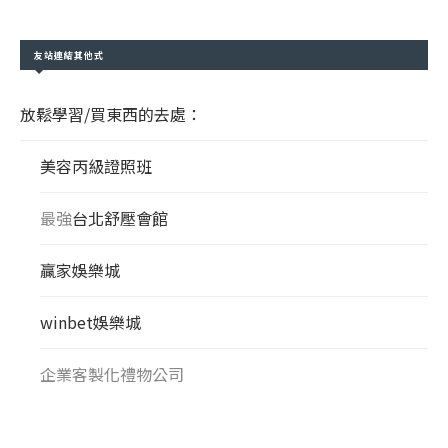
友站連結其他式
放鬆學習/買東西的去處：
美容丙級證照班
最強
台北舒壓會館
贏家娛樂城
winbet娛樂城
企業客製化禮物公司