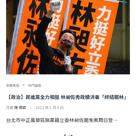
新聞焦點
熱門議題
【政治】民進黨全力相挺 林昶佐秀政績消毒「終結罷林」
作者
陳 佩君
2022 年 1 月 6 日
台北市中正萬華區無黨籍立委林昶佐罷免案周日登…