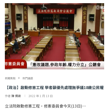
新聞焦點
熱門議題
【政治】啟動修憲工程 學者籲優先處理無爭議18歲公民權
作者
陳 佩君
2022 年 1 月 13 日
立法院啟動修憲工程，修憲委員會今天(13日)…