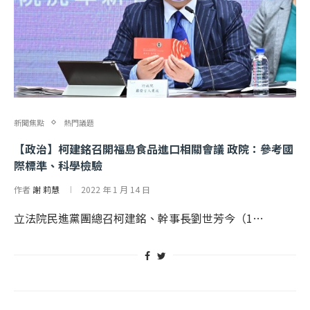
新聞焦點
熱門議題
【政治】柯建銘召開福島食品進口相關會議 政院：參考國
際標準、科學檢驗
作者
謝 莉慧
2022 年 1 月 14 日
立法院民進黨團總召柯建銘、幹事長劉世芳今（1…