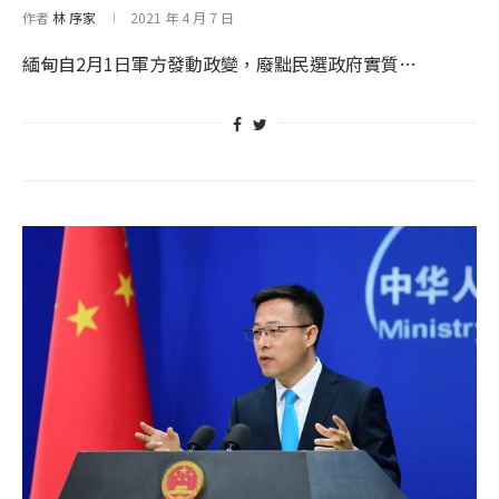
作者
林 序家
2021 年 4 月 7 日
緬甸自2月1日軍方發動政變，廢黜民選政府實質…