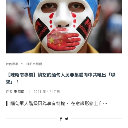
特色專欄
陳昭南專欄
【陳昭南專欄】憤怒的緬甸人民●集體向中共吼出「噤
聲」！
作者
陳 昭南
2021 年 4 月 7 日
▍緬甸軍人階級因為享有特權， 在意識形態上自…