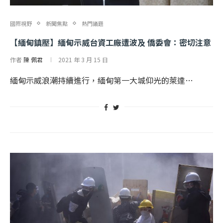
國際視野
新聞焦點
熱門議題
【緬甸鎮壓】緬甸示威台資工廠遭波及 僑委會：密切注意
作者
陳 佩君
2021 年 3 月 15 日
緬甸示威浪潮持續進行，緬甸第一大城仰光的萊達…