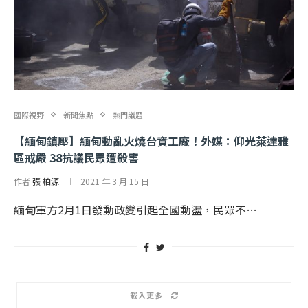
國際視野
新聞焦點
熱門議題
【緬甸鎮壓】緬甸動亂火燒台資工廠！外媒：仰光萊達雅
區戒嚴 38抗議民眾遭殺害
作者
張 柏源
2021 年 3 月 15 日
緬甸軍方2月1日發動政變引起全國動盪，民眾不…
載入更多