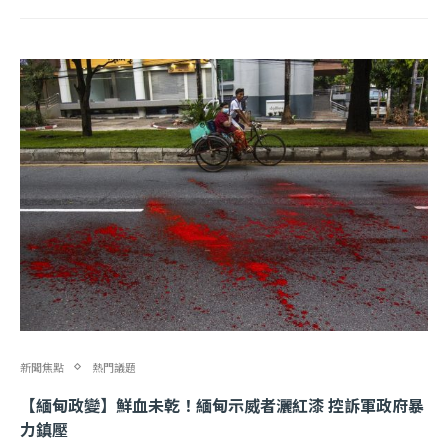
新聞焦點
熱門議題
【緬甸政變】鮮血未乾！緬甸示威者灑紅漆 控訴軍政府暴
力鎮壓