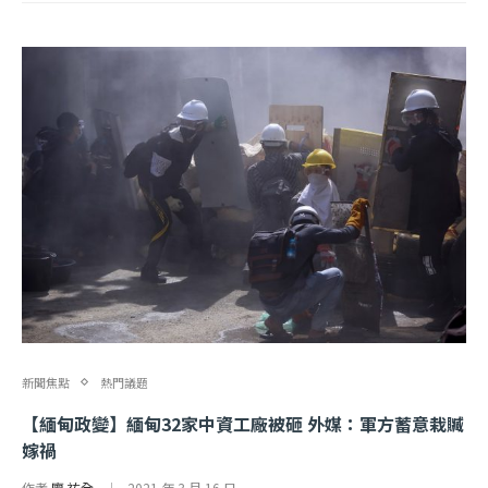
新聞焦點
熱門議題
【緬甸政變】緬甸32家中資工廠被砸 外媒：軍方蓄意栽贓
嫁禍
作者
廖 祐全
2021 年 3 月 16 日