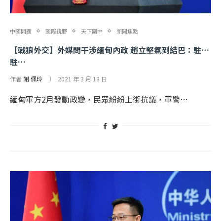
中國問題
國際視野
天下圍中
新聞焦點
【戰狼外交】外媒問干涉緬甸內政 趙立堅氣到結巴：駐…
駐…
作者
謝 佩玲
2021 年 3 月 18 日
緬甸軍方2月發動政變，民眾紛紛上街抗議，軍警…