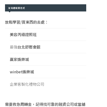
友站連結其他式
放鬆學習/買東西的去處：
美容丙級證照班
最強
台北舒壓會館
贏家娛樂城
winbet娛樂城
企業客製化禮物公司
需要救急周轉金，記得找可靠的融資公司或當舖