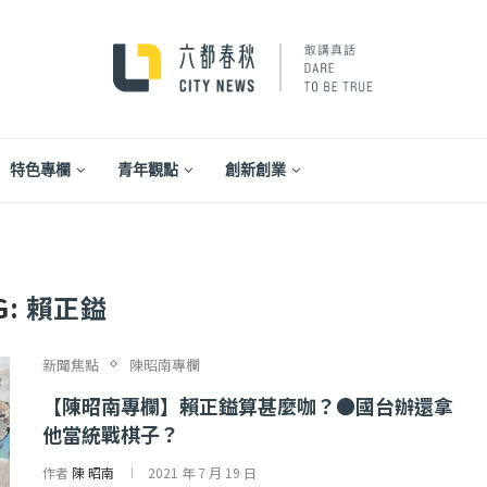
特色專欄
青年觀點
創新創業
G:
賴正鎰
新聞焦點
陳昭南專欄
【陳昭南專欄】賴正鎰算甚麼咖？●國台辦還拿
他當統戰棋子？
...
【一個律師的筆記...
作者
陳 昭南
2021 年 7 月 19 日