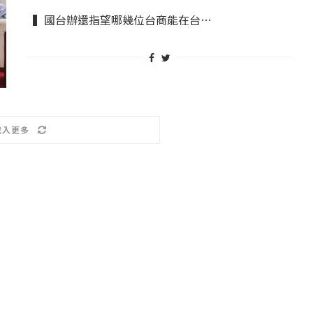
2 日
2022 年 1 月 月 22 日
▍國台辦還指望哪幾位台商能在台…
載入更多