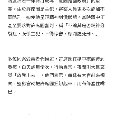
將逮捕者一律拷打成為「意圖推翻政府」的重
罪。由於許席圖是主犯，審案人員更多次施加不
同酷刑，迫使他呈現精神崩潰狀態。當時蔣中正
甚至要求對許席圖審判，稱「不論其是否精神分
裂症，既係主犯，不得停審，應判處死刑。」
多位同案受審者們憶述，許席圖在獄中被虐待到
發瘋，白天語無倫次，行動異常，夜間則大聲哀
號「放我出去」，他們表示，每逢有大官前來視
察，監獄官就把許席圖捆綁起來，用布條塞住嘴
巴。