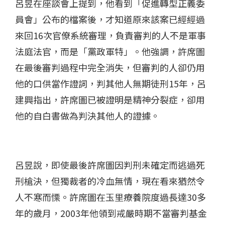
呂昱在座談會上提到，他看到「促進轉型正義委
員會」公布的檔案後，才知道原來該案已經經過
來回16次官僚系統審理，負責審判的人不是軍事
法庭法官，而是「黨政軍特」。他強調，許席圖
在最後審判過程中完全消失，但審判的人卻仍用
他的口供當作證詞，判其他人無期徒刑15年，呂
建興指出，許席圖已被證明是精神分裂症，卻用
他的自白書做為判決其他人的證據。
呂昱說，即使最後許席圖因判刑未確定而逃過死
刑槍決，但獨裁者的冷血無情，現在看來猶然令
人不寒而慄。許席圖在玉里療養院度過長達30多
年的歲月，2003年他領到戒嚴時期不當審判基金