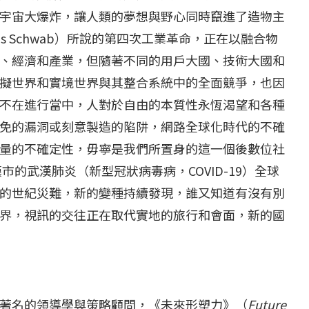
...
【國際】路透：德...
宇宙大爆炸，讓人類的夢想與野心同時竄進了造物主
25 日
2022 年 1 月 月 22 日
s Schwab）所說的第四次工業革命，正在以融合物
、經濟和產業，但隨著不同的用戶大國、技術大國和
擬世界和實境世界與其整合系統中的全面競爭，也因
不在進行當中，人對於自由的本質性永恆渴望和各種
免的漏洞或刻意製造的陷阱，網路全球化時代的不確
量的不確定性，毋寧是我們所置身的這一個後數位社
市的武漢肺炎（新型冠狀病毒病，COVID-19）全球
的世紀災難，新的變種持續發現，誰又知道有沒有別
界，視訊的交往正在取代實地的旅行和會面，新的國
是英國著名的領導學與策略顧問，《未來形塑力》（
Future