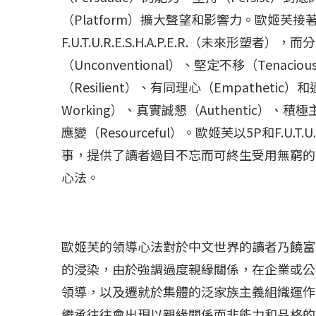
（Platform）擴大聲望和影響力。歐姬芙
F.U.T.U.R.E.S.H.A.P.E.R.（未來形塑
（Unconventional）、堅定不移（Tenaci
（Resilient）、有同理心（Empathetic）
Working）、真實誠懇（Authentic）、積極主
應變（Resourceful）。歐姬芙以5P和F.U.T.
事，提供了讀者過目不忘而可終生受用無窮的
心法。
歐姬芙的領導心法對於中文世界的讀者乃饒富
的浸染，由於強調過度親緣關係，在企業或公
領導，以及遷就於集體的泛家族主義組織運作
繼承往往會出現以親緣關係而非能力和品格的