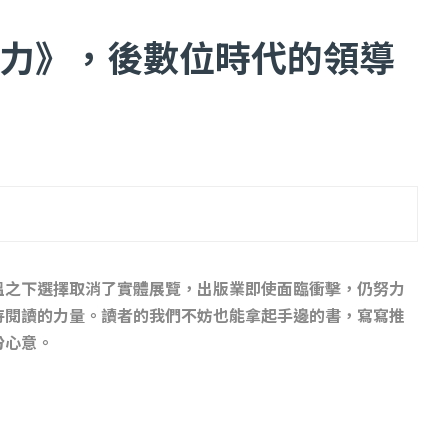
力》，後數位時代的領導
...
【一個律師的筆記...
2 日
2022 年 1 月 月 22 日
溫之下選擇取消了實體展覽，出版業即使面臨衝擊，仍努力
持閱讀的力量。讀者的我們不妨也能拿起手邊的書，寫寫推
份心意。