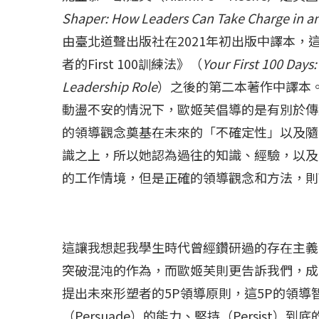
Shaper:
How Leaders Can Take Charge in a
由臺北道聲出版社在2021年初出版中譯本，
者的First 100訓練法》（
Your First 100 Day
Leadership Role
）之後的第二本著作中譯本
動盪不安的情況下，歐姬芙倡導的是有別於傳
的領導觀念奠基在未來的「不確定性」以及隨之而來的
識之上，所以她認為過往的知識、經驗，以及
的工作情境，但是正確的領導觀念和方法，則
這讓我想起我學生時代曾經鑽研過的存在主義
突破混沌的作為，而歐姬芙則更告訴我們，成
提出未來形塑者的5P領導原則，這5P的領導智慧
（Persuade）的能力、堅持（Persist