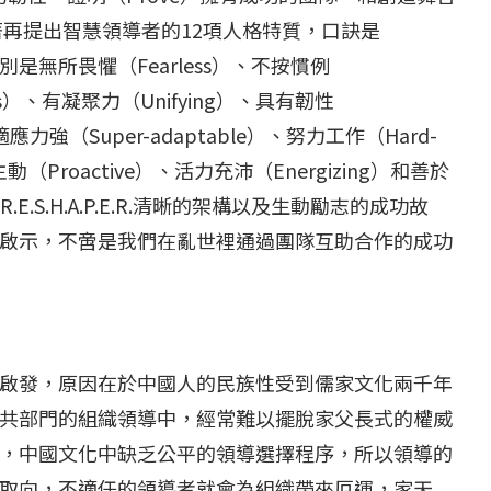
接著再提出智慧領導者的12項人格特質，口訣是
者），而分別是無所畏懼（Fearless）、不按慣例
ous）、有凝聚力（Unifying）、具有韌性
和適應力強（Super-adaptable）、努力工作（Hard-
動（Proactive）、活力充沛（Energizing）和善於
U.R.E.S.H.A.P.E.R.清晰的架構以及生動勵志的成功故
啟示，不啻是我們在亂世裡通過團隊互助合作的成功
啟發，原因在於中國人的民族性受到儒家文化兩千年
共部門的組織領導中，經常難以擺脫家父長式的權威
，中國文化中缺乏公平的領導選擇程序，所以領導的
取向，不適任的領導者就會為組織帶來厄運，家天