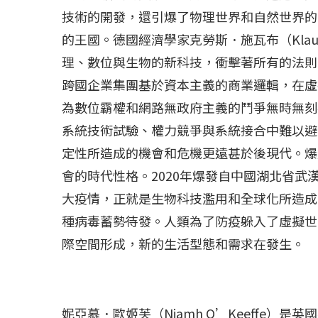
冰島雷克雅內斯火...
哈馬斯引爆遠超4
技術的開發，還引爆了物理世界和自然世界的
2023 年 12 月 月 20 日
2023 年 11 月 月 
的王國。德國經濟學家克勞斯．施瓦布（Klau
理、數位與生物的新科技，衝擊著所有的法則
跨國企業集團基於資本主義的商業邏輯，在虛
為數位霸權和網路無政府主義的鬥爭無時無刻
系統技術試驗、權力競爭與系統接合中難以避
定性所造成的機會和危機更遠甚於後現代。爆
會的時代性格。2020年爆發自中國湖北省武漢
大疫情，正就是生物科技濫用和全球化所造成
種病毒蓄勢待發。人類為了防疫躲入了虛擬世
際空間形成，新的生活型態和需求在發生。
妮亞慕．歐姬芙（Niamh O’Keeffe）