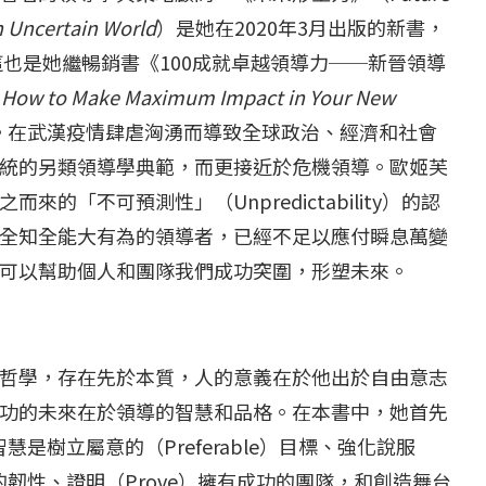
n Uncertain World
）是她在2020年3月出版的新書，
這也是她繼暢銷書《100成就卓越領導力──新晉領導
s: How to Make Maximum Impact in Your New
。在武漢疫情肆虐洶湧而導致全球政治、經濟和社會
統的另類領導學典範，而更接近於危機領導。歐姬芙
「不可預測性」（Unpredictability）的認
全知全能大有為的領導者，已經不足以應付瞬息萬變
可以幫助個人和團隊我們成功突圍，形塑未來。
哲學，存在先於本質，人的意義在於他出於自由意志
功的未來在於領導的智慧和品格。在本書中，她首先
是樹立屬意的（Preferable）目標、強化說服
）到底的韌性、證明（Prove）擁有成功的團隊，和創造舞台