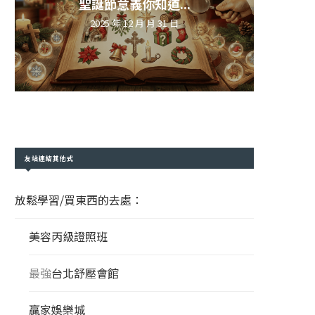
聖誕節意義你知道...
2025 年 12 月 月 31 日
友站連結其他式
放鬆學習/買東西的去處：
美容丙級證照班
最強
台北舒壓會館
贏家娛樂城