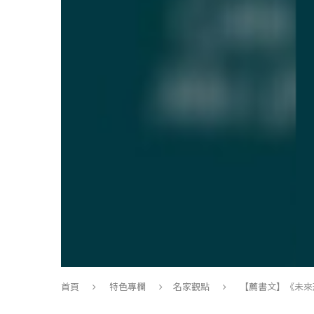
首頁
特色專欄
名家觀點
【薦書文】《未來