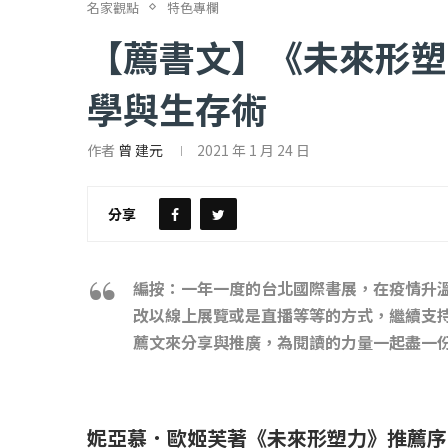
名家觀點
特色專欄
【薦書文】《未來形塑
學與生存術
作者
曾 建元
2021 年 1 月 24 日
【評論】國民黨在...
【陳昭南專欄】支
2022 年 1 月 月 23 日
2022 年 1 月 月 2
分享
編按：一年一度的台北國際書展，在疫情升
改以線上展覽或是直播等等的方式，繼續支
薦文來分享與推廣，為閱讀的力量一起盡一
妮亞慕．歐姬芙著《未來形塑力》推薦序