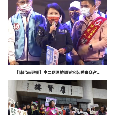
【陳昭南專欄】中二選區檢調豈容裝睡●竊占...