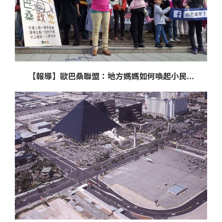
【報導】歐巴桑聯盟：地方媽媽如何喚起小民...